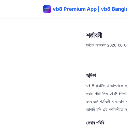
vb8 Premium App | vb8 Banglad
শর্তাবলী
সর্বশেষ আপডেট: 2026-08-0
ভূমিকা
vb8 প্ল্যাটফর্মে আপনাকে স
দ্বারা পরিচালিত vb8 শিক্ষা
করে এই শর্তাবলী মনোযোগ স
আপনি যদি এই শর্তাবলীতে সম
সেবার পরিধি