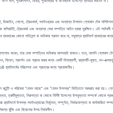
 অংশ কপি, পুনরুৎপাদন, বিক্রি, পুনঃবিক্রয় বা বাণিজ্যিক উদ্দেশ্যে ব্যবহার করবেন না।
টেন্ট, ডিজাইন, লোগো, ট্রেডমার্ক, সফটওয়্যার এবং অন্যান্য উপাদান গ্লোবাল টেক সলিউশ
বং কপিরাইট, ট্রেডমার্ক এবং অন্যান্য মেধা সম্পত্তি আইন দ্বারা সুরক্ষিত। এই শর্তাবলী
্যবহারের কোনো লাইসেন্স বা অধিকার প্রদান করে না, শুধুমাত্র প্ল্যাটফর্ম ব্যবহারের জন্য
টেন্ট আপলোড করেন, তার মেধা সম্পত্তির অধিকার আপনারই থাকবে। তবে, আপনি গ্লোবাল 
ৎপাদন, বিতরণ, প্রদর্শন এবং প্রচার করার জন্য একটি বিশ্বব্যাপী, রয়্যালটি-মুক্ত, নন-এক্সক্
b8 প্ল্যাটফর্মের পরিচালনা এবং প্রচারের জন্য প্রয়োজনীয়।
কল কন্টেন্ট ও পরিষেবা "যেমন আছে" এবং "যেমন উপলব্ধ" ভিত্তিতে সরবরাহ করা হয়। গ
িন্নতা, ত্রুটিমুক্ততা, নিরাপত্তা বা কোনো নির্দিষ্ট উদ্দেশ্যে উপযুক্ততা সম্পর্কে কোনো প্রকার
্ল্যাটফর্মে উপলব্ধ সফটওয়্যারের নির্ভুলতা, সম্পূর্ণতা, নির্ভরযোগ্যতা বা কার্যকারিতা সম্প
 নিজস্ব ঝুঁকি এবং বিবেচনার উপর নির্ভরশীল।