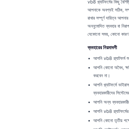
vb8 প্ল্যাটফর্মের কিছু বৈশ
আপনাকে অবশ্যই সঠিক, সম্পূ
রাখার সম্পূর্ণ দায়িত্ব আ
অননুমোদিত ব্যবহার বা নির
যেকোনো সময়, কোনো কারণ ছ
ব্যবহারের নিয়মাবলী
আপনি vb8 প্ল্যাটফর্ম শ
আপনি কোনো অবৈধ, ক্ষত
করবেন না।
আপনি প্ল্যাটফর্মে ভাইর
ব্যবহারকারীদের সিস্টেম
আপনি অন্য ব্যবহারকারীদ
আপনি vb8 প্ল্যাটফর্মের ন
আপনি কোনো তৃতীয় পক্