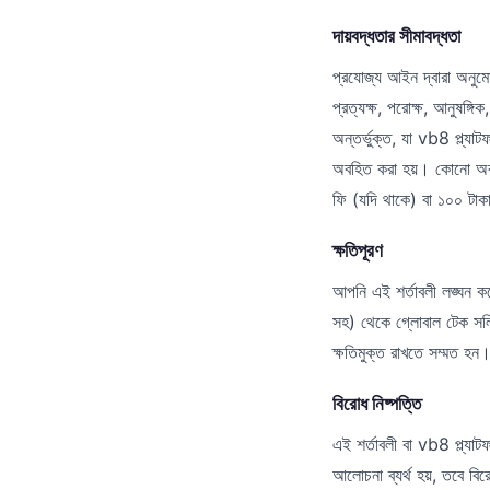
দায়বদ্ধতার সীমাবদ্ধতা
প্রযোজ্য আইন দ্বারা অনুমোদ
প্রত্যক্ষ, পরোক্ষ, আনুষঙ্গি
অন্তর্ভুক্ত, যা vb8 প্ল্যা
অবহিত করা হয়। কোনো অবস্থ
ফি (যদি থাকে) বা ১০০ টাক
ক্ষতিপূরণ
আপনি এই শর্তাবলী লঙ্ঘন করে
সহ) থেকে গ্লোবাল টেক সলিউ
ক্ষতিমুক্ত রাখতে সম্মত হন
বিরোধ নিষ্পত্তি
এই শর্তাবলী বা vb8 প্ল্যাট
আলোচনা ব্যর্থ হয়, তবে বি