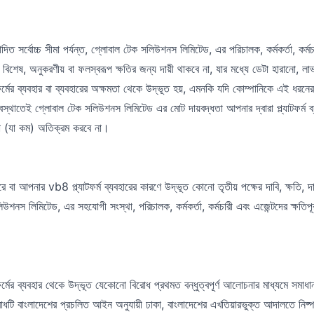
িত সর্বোচ্চ সীমা পর্যন্ত, গ্লোবাল টেক সলিউশনস লিমিটেড, এর পরিচালক, কর্মকর্তা, কর্ম
ক, বিশেষ, অনুকরণীয় বা ফলস্বরূপ ক্ষতির জন্য দায়ী থাকবে না, যার মধ্যে ডেটা হারানো, লাভ
টফর্মের ব্যবহার বা ব্যবহারের অক্ষমতা থেকে উদ্ভূত হয়, এমনকি যদি কোম্পানিকে এই ধরনের 
াতেই গ্লোবাল টেক সলিউশনস লিমিটেড এর মোট দায়বদ্ধতা আপনার দ্বারা প্ল্যাটফর্ম ব
া (যা কম) অতিক্রম করবে না।
 বা আপনার vb8 প্ল্যাটফর্ম ব্যবহারের কারণে উদ্ভূত কোনো তৃতীয় পক্ষের দাবি, ক্ষতি, দ
শনস লিমিটেড, এর সহযোগী সংস্থা, পরিচালক, কর্মকর্তা, কর্মচারী এবং এজেন্টদের ক্ষতিপ
।
ফর্মের ব্যবহার থেকে উদ্ভূত যেকোনো বিরোধ প্রথমত বন্ধুত্বপূর্ণ আলোচনার মাধ্যমে সমাধা
রোধটি বাংলাদেশের প্রচলিত আইন অনুযায়ী ঢাকা, বাংলাদেশের এখতিয়ারভুক্ত আদালতে নি