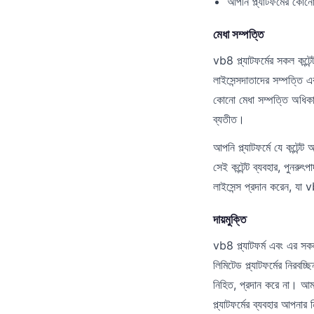
আপনি প্ল্যাটফর্মের কোনো
মেধা সম্পত্তি
vb8 প্ল্যাটফর্মের সকল কন্
লাইসেন্সদাতাদের সম্পত্তি এ
কোনো মেধা সম্পত্তি অধিকার ব
ব্যতীত।
আপনি প্ল্যাটফর্মে যে কন্
সেই কন্টেন্ট ব্যবহার, পুনরু
লাইসেন্স প্রদান করেন, যা v
দায়মুক্তি
vb8 প্ল্যাটফর্ম এবং এর স
লিমিটেড প্ল্যাটফর্মের নিরবচ্ছ
নিহিত, প্রদান করে না। আমরা প
প্ল্যাটফর্মের ব্যবহার আপনার