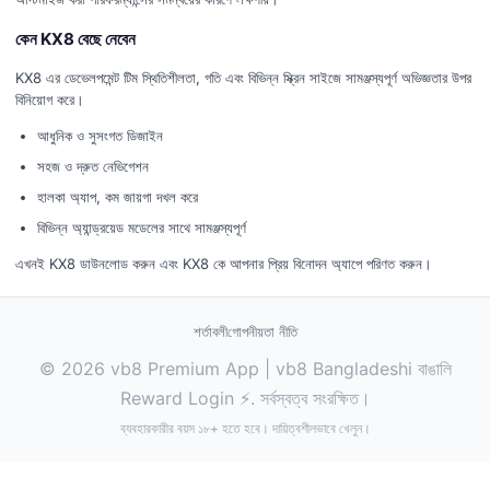
কেন KX8 বেছে নেবেন
KX8 এর ডেভেলপমেন্ট টিম স্থিতিশীলতা, গতি এবং বিভিন্ন স্ক্রিন সাইজে সামঞ্জস্যপূর্ণ অভিজ্ঞতার উপর
বিনিয়োগ করে।
আধুনিক ও সুসংগত ডিজাইন
সহজ ও দ্রুত নেভিগেশন
হালকা অ্যাপ, কম জায়গা দখল করে
বিভিন্ন অ্যান্ড্রয়েড মডেলের সাথে সামঞ্জস্যপূর্ণ
এখনই KX8 ডাউনলোড করুন এবং KX8 কে আপনার প্রিয় বিনোদন অ্যাপে পরিণত করুন।
শর্তাবলী
গোপনীয়তা নীতি
© 2026 vb8 Premium App | vb8 Bangladeshi বাঙালি
Reward Login ⚡. সর্বস্বত্ব সংরক্ষিত।
ব্যবহারকারীর বয়স ১৮+ হতে হবে। দায়িত্বশীলভাবে খেলুন।