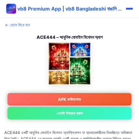
vb8 Premium App | vb8 Bangladeshi বাঙালি Reward Login ⚡
← হোমে ফিরে যান
ACE444 – আধুনিক মোবাইল বিনোদন অ্যাপ
APK ডাউনলোড
এখনই নিবন্ধন করুন
ACE444 একটি আধুনিক মোবাইল বিনোদন অ্যাপ্লিকেশন যা ব্যবহারকারীদের নিরবচ্ছিন্ন অভিজ্ঞতা
দিতে তৈরি। ACE444 এর মাধ্যমে আপনি একটি হালকা ও প্রতিক্রিয়াশীল অ্যাপে বিভিন্ন ধরনের