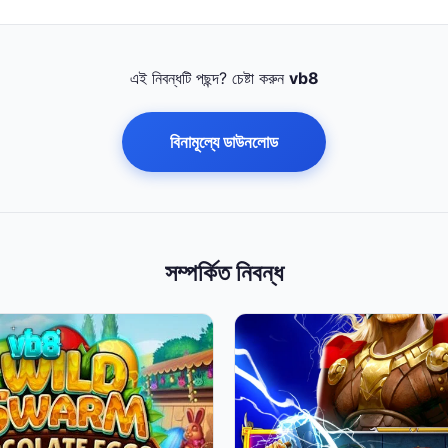
এই নিবন্ধটি পছন্দ? চেষ্টা করুন
vb8
বিনামূল্যে ডাউনলোড
সম্পর্কিত নিবন্ধ