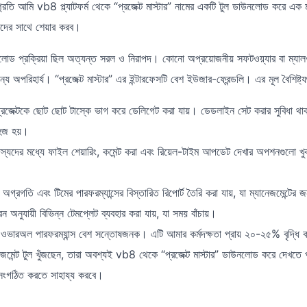
সম্প্রতি আমি vb8 প্ল্যাটফর্ম থেকে “প্রজেক্ট মাস্টার” নামের একটি টুল ডাউনলোড করে এক
দের সাথে শেয়ার করব।
ড প্রক্রিয়া ছিল অত্যন্ত সরল ও নিরাপদ। কোনো অপ্রয়োজনীয় সফটওয়্যার বা ম্যালওয়্
জন্য অপরিহার্য। “প্রজেক্ট মাস্টার” এর ইন্টারফেসটি বেশ ইউজার-ফ্রেন্ডলি। এর মূল বৈশিষ্ট
প্রজেক্টকে ছোট ছোট টাস্কে ভাগ করে ডেলিগেট করা যায়। ডেডলাইন সেট করার সুবিধা 
 সহজ হয়।
স্যদের মধ্যে ফাইল শেয়ারিং, কমেন্ট করা এবং রিয়েল-টাইম আপডেট দেখার অপশনগুলো খুবই
র অগ্রগতি এবং টিমের পারফরম্যান্সের বিস্তারিত রিপোর্ট তৈরি করা যায়, যা ম্যানেজমেন্টের
রন অনুযায়ী বিভিন্ন টেমপ্লেট ব্যবহার করা যায়, যা সময় বাঁচায়।
ওভারঅল পারফরম্যান্স বেশ সন্তোষজনক। এটি আমার কর্মদক্ষতা প্রায় ২০-২৫% বৃদ্ধি ক
যানেজমেন্ট টুল খুঁজছেন, তারা অবশ্যই vb8 থেকে “প্রজেক্ট মাস্টার” ডাউনলোড করে দেখতে
ংগঠিত করতে সাহায্য করবে।