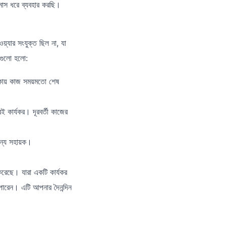
 মাস ধরে ব্যবহার করছি।
যার সংযুক্ত ছিল না, যা
্যগুলো হলো:
থাকায় কাজ সময়মতো শেষ
 কার্যকর। দূরবর্তী কাজের
 জন্য সহায়ক।
রেছে। যারা একটি কার্যকর
 পারেন। এটি আপনার দৈনন্দিন