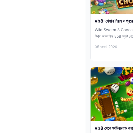
vb8: খেলার নিয়ম ও প্রয়
Wild Swarm 3 Chocolate
টিপস অনলাইন vb8 স্লট গেম
05 আগস্ট 2026
vb8 থেকে ডাউনলোড করা ন