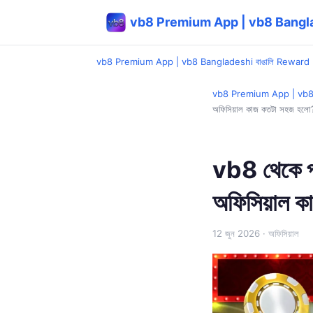
vb8 Premium App | vb8 Banglad
vb8 Premium App | vb8 Bangladeshi বাঙালি Reward 
vb8 Premium App | vb8 
অফিসিয়াল কাজ কতটা সহজ হলো
vb8 থেকে প্র
অফিসিয়াল ক
12 জুন 2026
· অফিসিয়াল