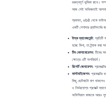
গুরুত্বপূর্ণ ভূমিকা রাখে। 
আজ সেই অভিজ্ঞতাই আপনা
প্রথমত, vb8 থেকে ডাউনলো
একটি পেশাদার প্ল্যাটফর্মের 
টাস্ক ম্যানেজমেন্ট:
প্রতিটি 
হচ্ছে কিনা, তা ট্র্যাক করা
টিম কোলাবোরেশন:
টিমের সদ
ক্ষেত্রে এটি অপরিহার্য।
রিপোর্ট জেনারেশন:
প্রজেক্টে
কাস্টমাইজেশন:
প্রজেক্টের ধ
কিছু ছোটখাটো বাগ থাকলেও 
ও নির্ভরযোগ্য প্রজেক্ট ম্
অফিসিয়াল কাজকে আরও সুস