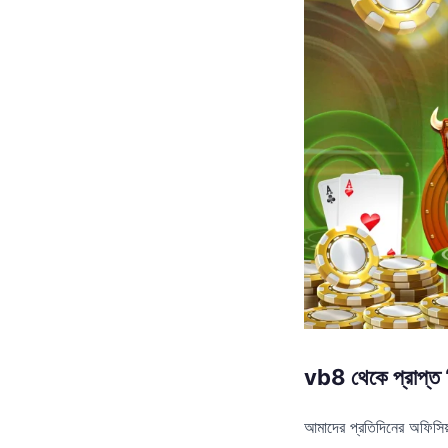
vb8 থেকে প্রাপ্ত “
আমাদের প্রতিদিনের অফিসিয়া